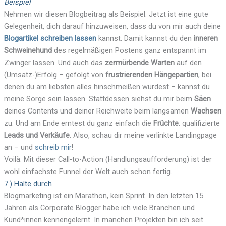
Beispiel
Nehmen wir diesen Blogbeitrag als Beispiel. Jetzt ist eine gute
Gelegenheit, dich darauf hinzuweisen, dass du von mir auch deine
Blogartikel schreiben lassen
kannst. Damit kannst du den
inneren
Schweinehund
des regelmäßigen Postens ganz entspannt im
Zwinger lassen. Und auch das
zermürbende Warten
auf den
(Umsatz-)Erfolg – gefolgt von
frustrierenden Hängepartien
, bei
denen du am liebsten alles hinschmeißen würdest – kannst du
meine Sorge sein lassen. Stattdessen siehst du mir beim
Säen
deines Contents und deiner Reichweite beim langsamen
Wachsen
zu. Und am Ende erntest du ganz einfach die
Früchte
: qualifizierte
Leads und Verkäufe
. Also, schau dir meine verlinkte Landingpage
an – und
schreib mir
!
Voilà: Mit dieser Call-to-Action (Handlungsaufforderung) ist der
wohl einfachste Funnel der Welt auch schon fertig.
7.) Halte durch
Blogmarketing ist ein Marathon, kein Sprint. In den letzten 15
Jahren als Corporate Blogger habe ich viele Branchen und
Kund*innen kennengelernt. In manchen Projekten bin ich seit