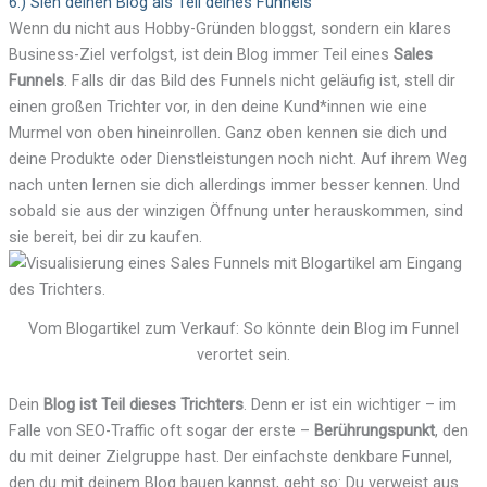
6.) Sieh deinen Blog als Teil deines Funnels
Wenn du nicht aus Hobby-Gründen bloggst, sondern ein klares
Business-Ziel verfolgst, ist dein Blog immer Teil eines
Sales
Funnels
. Falls dir das Bild des Funnels nicht geläufig ist, stell dir
einen großen Trichter vor, in den deine Kund*innen wie eine
Murmel von oben hineinrollen. Ganz oben kennen sie dich und
deine Produkte oder Dienstleistungen noch nicht. Auf ihrem Weg
nach unten lernen sie dich allerdings immer besser kennen. Und
sobald sie aus der winzigen Öffnung unter herauskommen, sind
sie bereit, bei dir zu kaufen.
Vom Blogartikel zum Verkauf: So könnte dein Blog im Funnel
verortet sein.
Dein
Blog ist Teil dieses Trichters
. Denn er ist ein wichtiger – im
Falle von SEO-Traffic oft sogar der erste –
Berührungspunkt
, den
du mit deiner Zielgruppe hast. Der einfachste denkbare Funnel,
den du mit deinem Blog bauen kannst, geht so: Du verweist aus