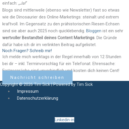
einfach: „
Ja!
“
Blogs sind mittlerweile (ebenso wie Newsletter) fast so etwas
wie die Dinosaurier des Online-Marketings: steinalt und extrem
kraftvoll. Im Gegensatz zu den prähistorischen Riesen-Echsen
sind sie aber auch 2025 noch quicklebendig.
Bloggen
ist ein sehr
wertvoller Bestandteil deines Content Marketings
. Die Gründe
dafür habe ich dir im verlinkten Beitrag aufgelistet.
Noch Fragen? Schreib mir!
Ich melde mich werktags in der Regel innerhalb von 12 Stunden
bei dir – inkl. Terminvorschlag für ein Telefonat. Ehrensache:
Erstgespräche sind unverbindlich und kosten dich keinen Cent!
Nachricht schreiben
Copyright © 2026 Tim Sick | Powered by Tim Sick
Impressum
Datenschutzerklärung
Linkedin-in